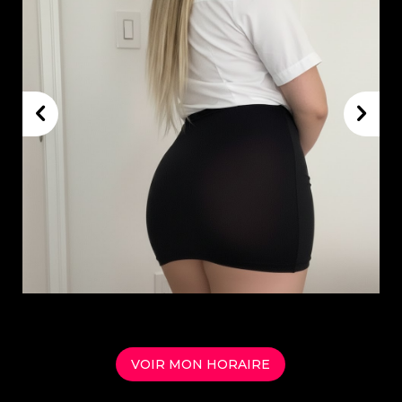
THE LOUNGE
SERVICES
OUR HOSTESS
OUR RATES
CONTACT US
VOIR MON HORAIRE