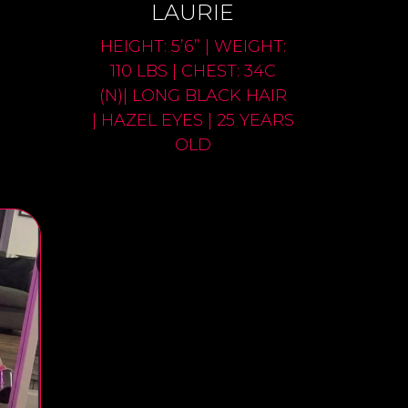
LAURIE
HEIGHT: 5’6” | WEIGHT:
110 LBS | CHEST: 34C
(N)| LONG BLACK HAIR
| HAZEL EYES | 25 YEARS
OLD